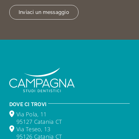
Inviaci un messaggio
DOVE CI TROVI
Via Pola, 11
95127 Catania CT
Via Teseo, 13
95126 Catania CT