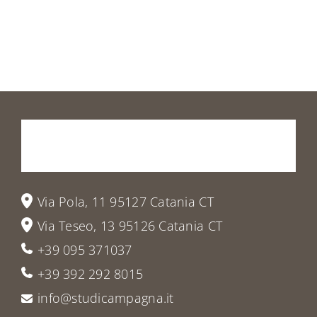
Prenota
la
tua
visita
o
vieni
a
trovarci
Via Pola, 11 95127 Catania CT
Via Teseo, 13 95126 Catania CT
+39 095 371037
+39 392 292 8015
info@studicampagna.it