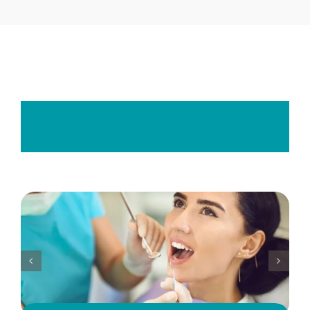
Tutti
i
trattamenti
per
la
cura
e
prevenzione