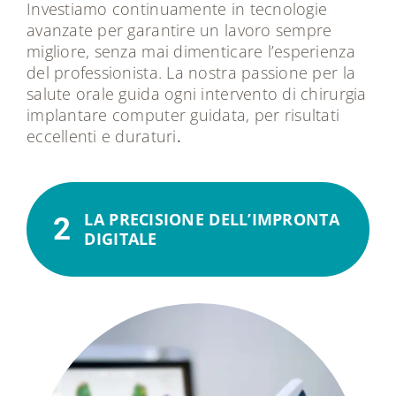
Investiamo continuamente in tecnologie
avanzate per garantire un lavoro sempre
migliore, senza mai dimenticare l’esperienza
del professionista. La nostra passione per la
salute orale guida ogni intervento di chirurgia
implantare computer guidata, per risultati
eccellenti e duraturi
.
LA PRECISIONE DELL’IMPRONTA
2
DIGITALE