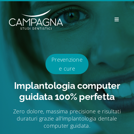
Skip
to
content
Toggle
Navigatio
Studi
Professionisti
Prevenzione
e cure
Prevenzione e cure
Implantologia computer
guidata 100% perfetta
Estetica
Zero dolore, massima precisione e risultati
Odontoiatria pediatrica
duraturi grazie all'implantologia dentale
computer guidata.