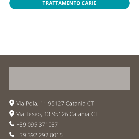
TRATTAMENTO CARIE
Prenota
la
tua
visita
o
vieni
a
trovarci
Via Pola, 11 95127 Catania CT
Via Teseo, 13 95126 Catania CT
+39 095 371037
+39 392 292 8015