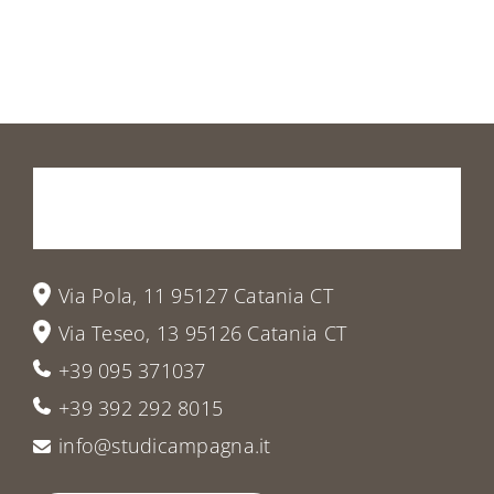
Prenota
la
tua
visita
o
vieni
a
trovarci
Via Pola, 11 95127 Catania CT
Via Teseo, 13 95126 Catania CT
+39 095 371037
+39 392 292 8015
info@studicampagna.it