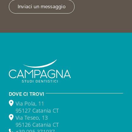
Inviaci un messaggio
DOVE CI TROVI
Via Pola, 11
95127 Catania CT
Via Teseo, 13
95126 Catania CT
+39 095 371037