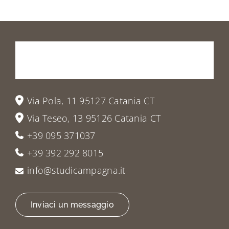
Prenota
la
tua
visita
o
vieni
a
trovarci
Via Pola, 11 95127 Catania CT
Via Teseo, 13 95126 Catania CT
+39 095 371037
+39 392 292 8015
info@studicampagna.it
Inviaci un messaggio