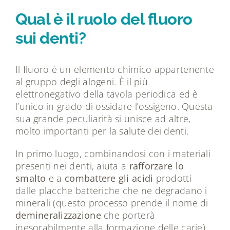
Tecnologie
Qual è il ruolo del fluoro
sui denti?
Dicono di noi
Il fluoro è un elemento chimico appartenente
Magazine
al gruppo degli alogeni. È il più
elettronegativo della tavola periodica ed è
l’unico in grado di ossidare l’ossigeno. Questa
Contatti
sua grande peculiarità si unisce ad altre,
molto importanti per la salute dei denti.
In primo luogo, combinandosi con i materiali
presenti nei denti, aiuta a
rafforzare lo
smalto
e a
combattere gli acidi
prodotti
dalle placche batteriche che ne degradano i
minerali (questo processo prende il nome di
demineralizzazione
che porterà
inesorabilmente alla formazione delle carie).