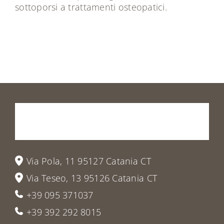
sottoporsi a trattamenti osteopatici.
Prenota
la
tua
visita
o
vieni
a
trovarci
Via Pola, 11 95127 Catania CT
Via Teseo, 13 95126 Catania CT
+39 095 371037
+39 392 292 8015