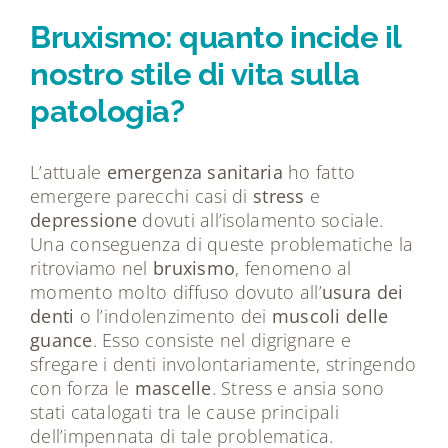
Tecnologie
Bruxismo: quanto incide il
nostro stile di vita sulla
Dicono di noi
patologia?
Magazine
L’attuale
emergenza sanitaria
ho fatto
emergere parecchi casi di
stress
e
Contatti
depressione
dovuti all’isolamento sociale.
Una conseguenza di queste problematiche la
ritroviamo nel
bruxismo
, fenomeno al
momento molto diffuso dovuto all’
usura
dei
denti
o l’indolenzimento dei
muscoli delle
guance
. Esso consiste nel digrignare e
sfregare i denti involontariamente, stringendo
con forza le
mascelle
. Stress e ansia sono
stati catalogati tra le cause principali
dell’impennata di tale problematica.