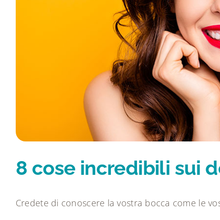
8 cose incredibili sui 
Credete di conoscere la vostra bocca come le vostr