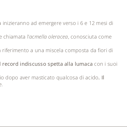
a inizieranno ad emergere verso i 6 e 12 mesi di
e chiamata l’
acmella oleracea
, conosciuta come
n riferimento a una miscela composta da fiori di
il record indiscusso spetta alla lumaca
con i suoi
gio dopo aver masticato qualcosa di acido
. Il
e.