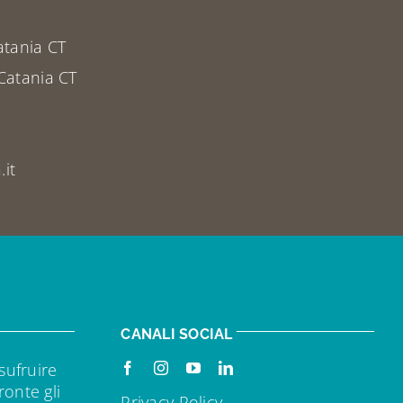
atania CT
Catania CT
it
CANALI SOCIAL
sufruire
ronte gli
Privacy Policy