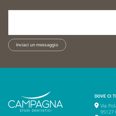
Prenota
la
tua
visita
o
trovarci
Inviaci un messaggio
DOVE CI T
Via Pol
95127 