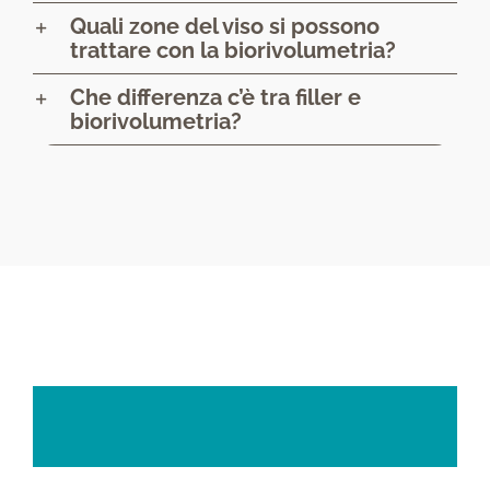
Quali zone del viso si possono
trattare con la biorivolumetria?
Che differenza c’è tra filler e
biorivolumetria?
Tutti
i
trattamenti
per
la
cura
e
prevenzione