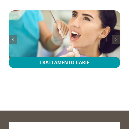
TRATTAMENTO CARIE
Prenota
la
tua
visita
o
vieni