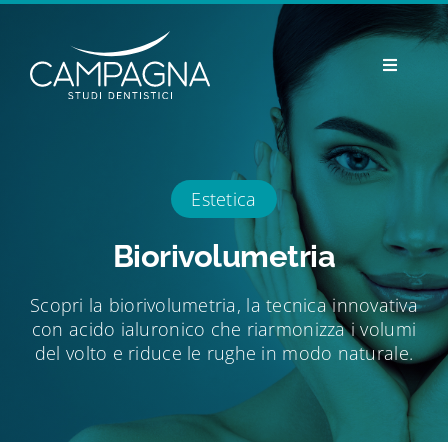
Skip
to
content
Toggle
Navigatio
Studi
Professionisti
Estetica
Biorivolumetria
Prevenzione e cure
Scopri la biorivolumetria, la tecnica innovativa
con acido ialuronico che riarmonizza i volumi
Estetica
del volto e riduce le rughe in modo naturale.
Odontoiatria pediatrica