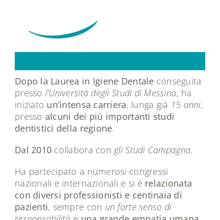
Dr.ssa
Maria
Rosaria
Saccà
Dopo la Laurea in Igiene Dentale
conseguita
presso
l’Università degli Studi di Messina
, ha
iniziato
un’intensa carriera
, lunga già
15 anni
,
presso
alcuni dei più importanti studi
dentistici della regione
.
Dal 2010
collabora con
gli Studi Campagna
.
Ha partecipato a numerosi congressi
nazionali e internazionali e si è
relazionata
con diversi professionisti e centinaia di
pazienti
, sempre con
un forte senso di
responsabilità
e
una grande empatia umana
.