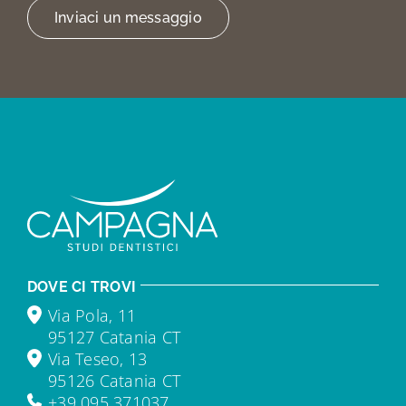
Inviaci un messaggio
DOVE CI TROVI
Via Pola, 11
95127 Catania CT
Via Teseo, 13
95126 Catania CT
+39 095 371037