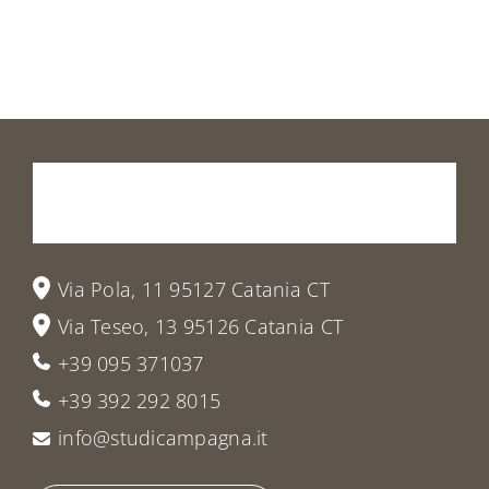
Prenota
la
tua
visita
o
vieni
a
trovarci
Via Pola, 11 95127 Catania CT
Via Teseo, 13 95126 Catania CT
+39 095 371037
+39 392 292 8015
info@studicampagna.it