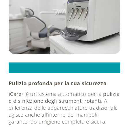
Tecnologie
Dicono di noi
Magazine
Contatti
iCare+
Pulizia profonda per la tua sicurezza
iCare+
è un sistema automatico per la
pulizia
e disinfezione degli strumenti rotanti
. A
differenza delle apparecchiature tradizionali,
agisce anche all’interno dei manipoli,
garantendo un’igiene completa e sicura.