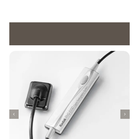
Altre
tecnologie
di
Studi
campagna