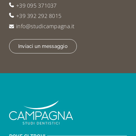
+39 095 371037
+39 392 292 8015
info@studicampagna.it
Inviaci un messaggio