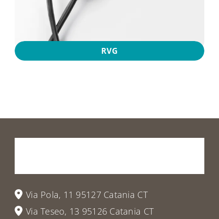
RVG
Prenota
la
tua
visita
o
vieni
a
trovarci
Via Pola, 11 95127 Catania CT
Via Teseo, 13 95126 Catania CT