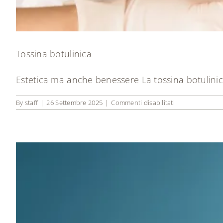
Tossina botulinica
Estetica ma anche benessere La tossina botulinica 
su
By
staff
|
26 Settembre 2025
|
Commenti disabilitati
Tossina
botulinica