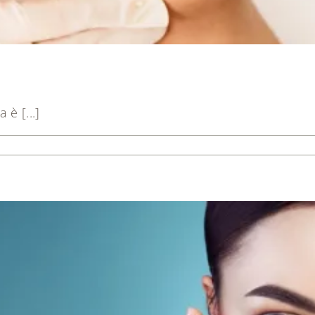
è [...]