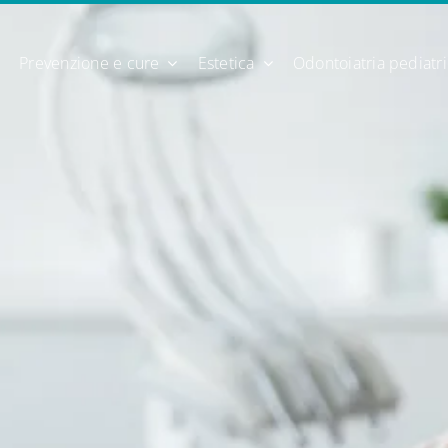
Prevenzione e cure
Estetica
Odontoiatria pediatr