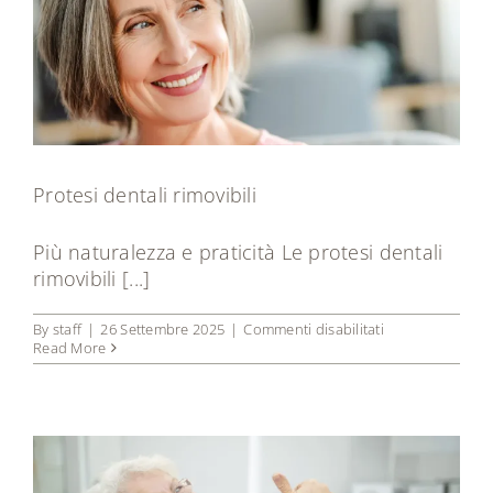
Tecnologie
Dicono di noi
Magazine
Protesi dentali rimovibili
Contatti
Più naturalezza e praticità Le protesi dentali
rimovibili [...]
su
By
staff
|
26 Settembre 2025
|
Commenti disabilitati
Protesi
Read More
dentali
rimovibili