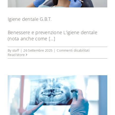
Igiene dentale G.B.T.
Benessere e prevenzione L’igiene dentale
(nota anche come [...]
su
By
staff
|
26 Settembre 2025
|
Commenti disabilitati
Igiene
Read More
dentale
G.B.T.