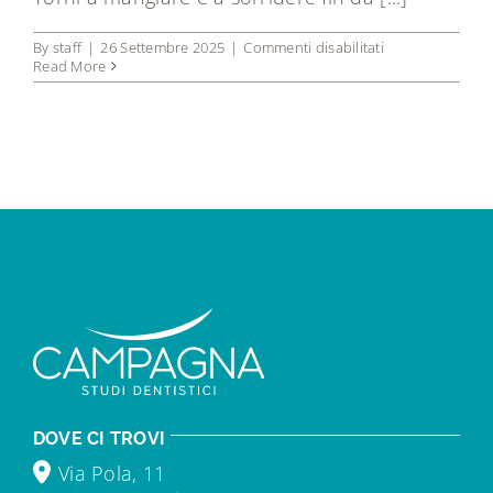
su
By
staff
|
26 Settembre 2025
|
Commenti disabilitati
Implantologia
Read More
computer
guidata
DOVE CI TROVI
Via Pola, 11