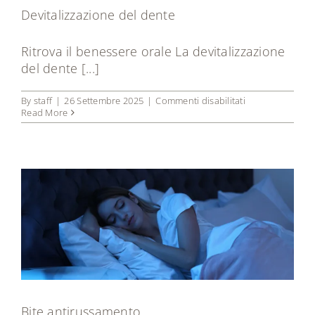
Devitalizzazione del dente
Ritrova il benessere orale La devitalizzazione
del dente [...]
su
By
staff
|
26 Settembre 2025
|
Commenti disabilitati
Devitalizzazione
Read More
del
dente
Bite antirussamento