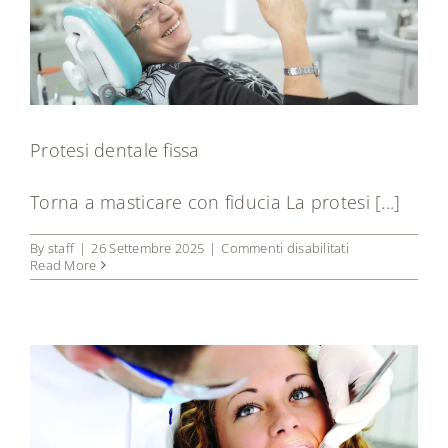
Protesi dentale fissa
Torna a masticare con fiducia La protesi [...]
su
By
staff
|
26 Settembre 2025
|
Commenti disabilitati
Protesi
Read More
dentale
fissa