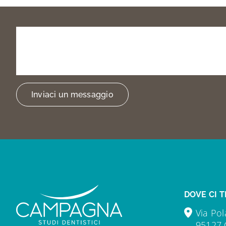
Prenota
la
tua
visita
o
trovarci
Inviaci un messaggio
DOVE CI T
Via Pol
95127 