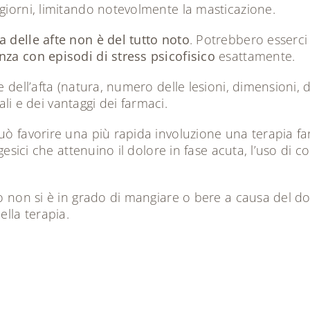
giorni, limitando notevolmente la masticazione.
 delle afte non è del tutto noto
. Potrebbero esserci p
nza con episodi di stress psicofisico
esattamente.
e dell’afta (natura, numero delle lesioni, dimensioni, 
rali e dei vantaggi dei farmaci.
uò favorire una più rapida involuzione una terapia fa
esici che attenuino il dolore in fase acuta, l’uso di col
o non si è in grado di mangiare o bere a causa del dol
lla terapia.