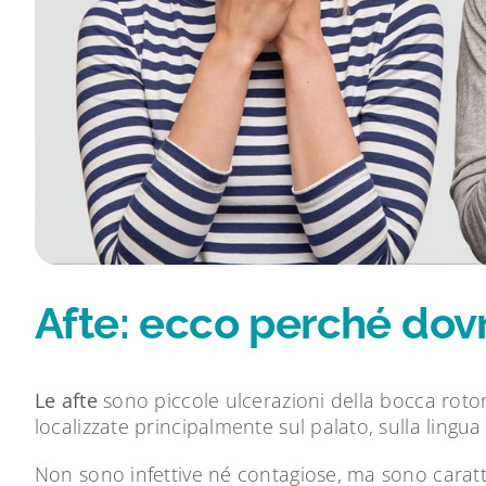
Afte: ecco perché dovre
Le afte
sono piccole ulcerazioni della bocca roton
localizzate principalmente sul palato, sulla lingu
Non sono infettive né contagiose, ma sono carat