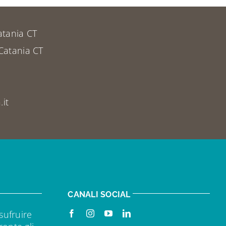
atania CT
Catania CT
it
CANALI SOCIAL
sufruire