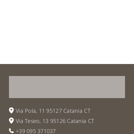
Prenota
la
tua
visita
o
vieni
a
trovarci
Via Pola, 11 95127 Catania CT
Via Teseo, 13 95126 Catania CT
+39 095 371037