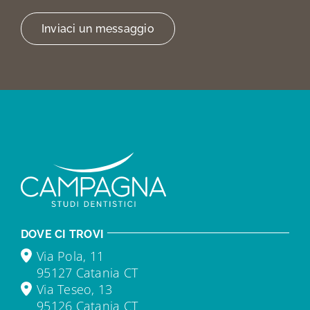
Inviaci un messaggio
DOVE CI TROVI
Via Pola, 11
95127 Catania CT
Via Teseo, 13
95126 Catania CT