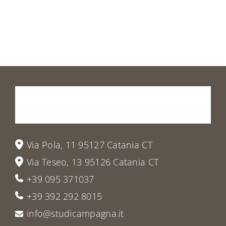
Prenota
la
tua
visita
o
vieni
a
trovarci
Via Pola, 11 95127 Catania CT
Via Teseo, 13 95126 Catania CT
+39 095 371037
+39 392 292 8015
info@studicampagna.it