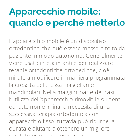
Tecnologie
Apparecchio mobile:
quando e perché metterlo
Dicono di noi
L’apparecchio mobile è un dispositivo
Magazine
ortodontico che può essere messo e tolto dal
paziente in modo autonomo. Generalmente
viene usato in età infantile per realizzare
Contatti
terapie ortodontiche ortopediche, cioè
mirate a modificare in maniera programmata
la crescita delle ossa mascellari e
mandibolari. Nella maggior parte dei casi
l’utilizzo dell’apparecchio rimovibile su denti
da latte non elimina la necessità di una
successiva terapia ortodontica con
apparecchio fisso, tuttavia può ridurne la
durata e aiutare a ottenere un migliore
risultato estetico e funzionale.