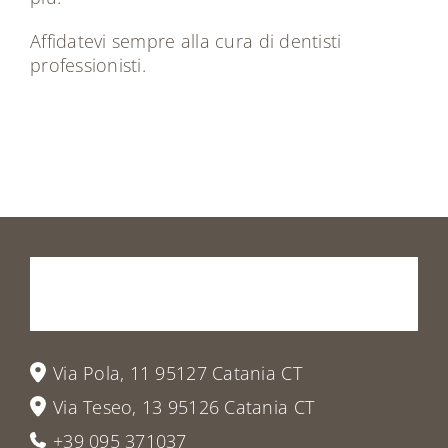
Affidatevi sempre alla cura di dentisti
professionisti.
Prenota
la
tua
visita
o
vieni
a
trovarci
Via Pola, 11 95127 Catania CT
Via Teseo, 13 95126 Catania CT
+39 095 371037