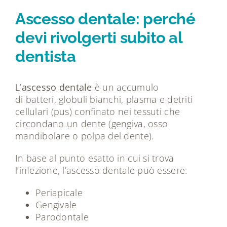
Tecnologie
Ascesso dentale: perché
devi rivolgerti subito al
Dicono di noi
dentista
Magazine
L’
ascesso dentale
è un accumulo
di batteri, globuli bianchi, plasma e detriti
Contatti
cellulari (pus) confinato nei tessuti che
circondano un dente (gengiva, osso
mandibolare o polpa del dente).
In base al punto esatto in cui si trova
l’infezione, l’ascesso dentale può essere:
Periapicale
Gengivale
Parodontale