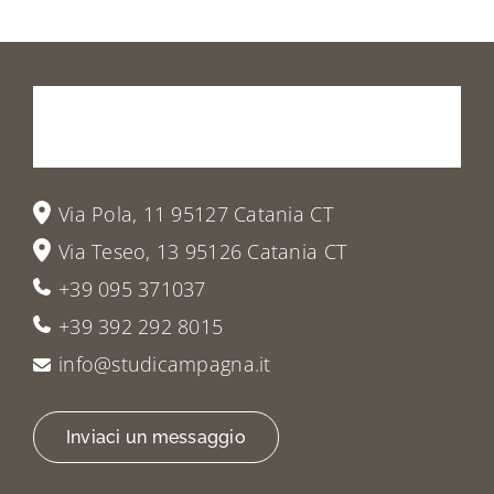
Prenota
la
tua
visita
o
vieni
a
trovarci
Via Pola, 11 95127 Catania CT
Via Teseo, 13 95126 Catania CT
+39 095 371037
+39 392 292 8015
info@studicampagna.it
Inviaci un messaggio