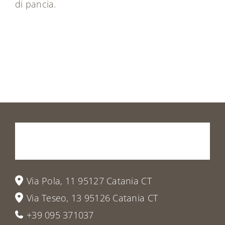
di pancia.
Prenota
la
tua
visita
o
vieni
a
trovarci
Via Pola, 11 95127 Catania CT
Via Teseo, 13 95126 Catania CT
+39 095 371037