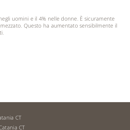
 negli uomini e il 4% nelle donne. È sicuramente
 è dimezzato. Questo ha aumentato sensibilmente il
i.
atania CT
Catania CT