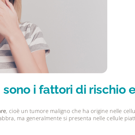
sono i fattori di rischio
are
, cioè un tumore maligno che ha origine nelle cel
abbra, ma generalmente si presenta nelle cellule piatt