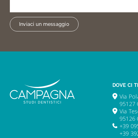
trovarci
Inviaci un messaggio
DOVE CI T
Via Pol
95127 
Via Tes
95126 
+39 09
+39 39