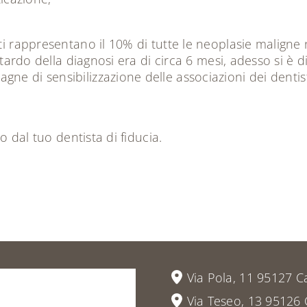
tti rappresentano il 10% di tutte le neoplasie maligne
 ritardo della diagnosi era di circa 6 mesi, adesso si
gne di sensibilizzazione delle associazioni dei dentist
lo dal tuo dentista di fiducia.
vieni
a
Via Pola, 11 95127 C
Via Teseo, 13 95126 