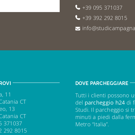
+39 095 371037
+39 392 292 8015
info@studicampagna.
ROVI
DOVE PARCHEGGIARE
a, 11
Tutti i clienti possono u
Catania CT
del
parcheggio h24
di f
eo, 13
Studi. Il parcheggio si t
Catania CT
minuti a piedi dalla fe
5 371037
Metro “Italia”.
2 292 8015