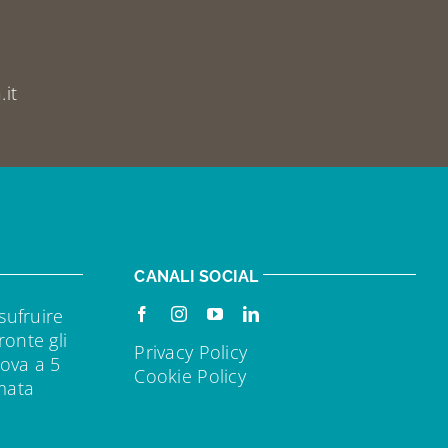
it
CANALI SOCIAL
sufruire
ronte gli
Privacy Policy
rova a 5
Cookie Policy
rmata