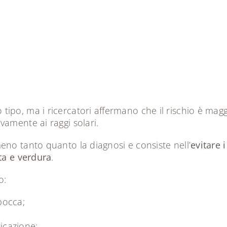
po, ma i ricercatori affermano che il rischio è maggi
vamente ai raggi solari.
eno tanto quanto la diagnosi e consiste nell’
evitare i
tta e verdura
.
o:
bocca;
ticazione;