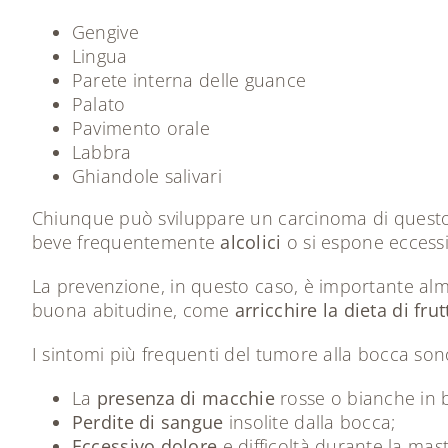
Gengive
Lingua
Parete interna delle guance
Palato
Pavimento orale
Labbra
Ghiandole salivari
Chiunque può sviluppare un carcinoma di questo ti
beve frequentemente
alcolici
o si espone eccessi
La prevenzione, in questo caso, è importante alm
buona abitudine, come
arricchire la dieta di fru
I sintomi più frequenti del tumore alla bocca son
La
presenza di macchie
rosse o bianche in 
Perdite di sangue
insolite dalla bocca;
Eccessivo dolore
e difficoltà durante la mas