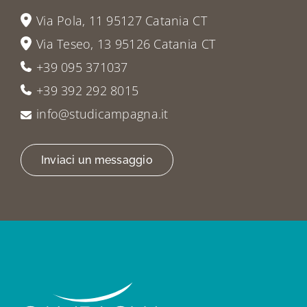
Via Pola, 11 95127 Catania CT
Via Teseo, 13 95126 Catania CT
+39 095 371037
+39 392 292 8015
info@studicampagna.it
Inviaci un messaggio