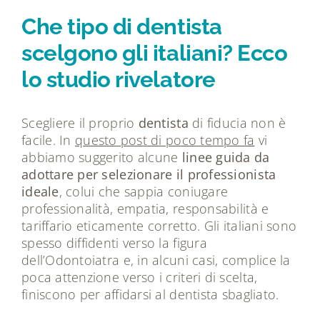
Tecnologie
Che tipo di dentista
scelgono gli italiani? Ecco
Dicono di noi
lo studio rivelatore
Magazine
Scegliere il proprio
dentista
di fiducia non è
facile. In
questo post di poco tempo fa
vi
Contatti
abbiamo suggerito alcune
linee guida da
adottare per selezionare il professionista
ideale
, colui che sappia coniugare
professionalità, empatia, responsabilità e
tariffario eticamente corretto. Gli italiani sono
spesso diffidenti verso la figura
dell’Odontoiatra e, in alcuni casi, complice la
poca attenzione verso i criteri di scelta,
finiscono per affidarsi al dentista sbagliato.