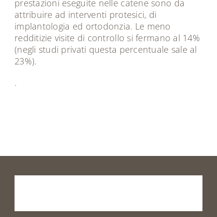
prestazioni eseguite nelle catene sono da
attribuire ad interventi protesici, di
implantologia ed ortodonzia. Le meno
redditizie visite di controllo si fermano al 14%
(negli studi privati questa percentuale sale al
23%).
.
Prenota
la
tua
visita
o
vieni
a
trovarci