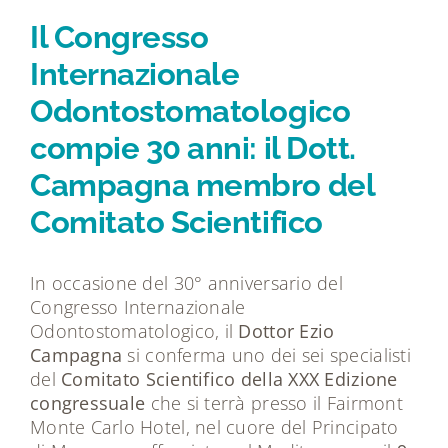
Tecnologie
Il Congresso
Internazionale
Dicono di noi
Odontostomatologico
compie 30 anni: il Dott.
Magazine
Campagna membro del
Contatti
Comitato Scientifico
In occasione del 30° anniversario del
Congresso Internazionale
Odontostomatologico, il
Dottor Ezio
Campagna
si conferma uno dei sei specialisti
del
Comitato Scientifico della XXX Edizione
congressuale
che si terrà presso il Fairmont
Monte Carlo Hotel, nel cuore del Principato