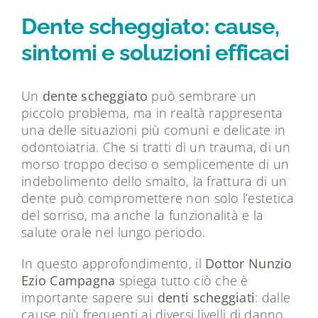
Tecnologie
Dente scheggiato: cause,
sintomi e soluzioni efficaci
Dicono di noi
Un
dente scheggiato
può sembrare un
Magazine
piccolo problema, ma in realtà rappresenta
una delle situazioni più comuni e delicate in
odontoiatria. Che si tratti di un trauma, di un
Contatti
morso troppo deciso o semplicemente di un
indebolimento dello smalto, la frattura di un
dente può compromettere non solo l’estetica
del sorriso, ma anche la funzionalità e la
salute orale nel lungo periodo.
In questo approfondimento, il
Dottor Nunzio
Ezio Campagna
spiega tutto ciò che è
importante sapere sui
denti scheggiati
: dalle
cause più frequenti ai diversi livelli di danno,