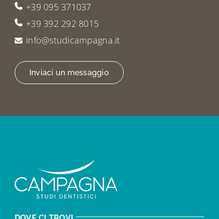
+39 095 371037
+39 392 292 8015
info@studicampagna.it
Inviaci un messaggio
DOVE CI TROVI