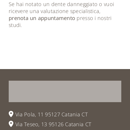
Se hai notato un dente danneggiato o vuoi
ricevere una valutazione specialistica,
prenota un appuntamento
presso i nostri
studi.
Prenota
la
tua
visita
o
vieni
a
trovarci
Via Pola, 11 95127 Catania CT
Via Teseo, 13 95126 Catania CT