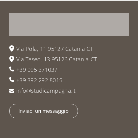
Prenota
la
tua
visita
o
vieni
a
trovarci
Via Pola, 11 95127 Catania CT
Via Teseo, 13 95126 Catania CT
+39 095 371037
+39 392 292 8015
info@studicampagna.it
Inviaci un messaggio