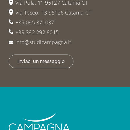
Via Pola, 11 95127 Catania CT
Via Teseo, 13 95126 Catania CT
+39 095 371037
+39 392 292 8015
info@studicampagna.it
Inviaci un messaggio