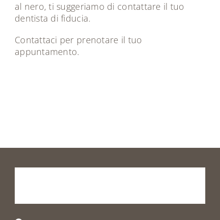
al nero, ti suggeriamo di contattare il tuo
dentista di fiducia.
Contattaci
per prenotare il tuo
appuntamento.
Prenota
la
tua
visita
o
vieni
a
trovarci