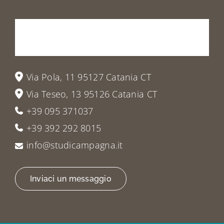
Prenota
la
tua
visita
o
vieni
a
trovarci
Via Pola, 11 95127 Catania CT
Via Teseo, 13 95126 Catania CT
+39 095 371037
+39 392 292 8015
info@studicampagna.it
Inviaci un messaggio