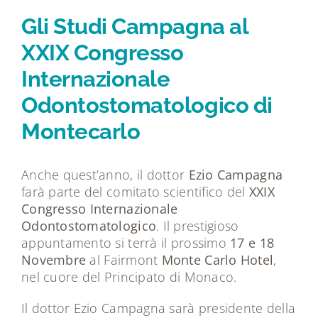
Tecnologie
Gli Studi Campagna al
XXIX Congresso
Dicono di noi
Internazionale
Odontostomatologico di
Magazine
Montecarlo
Contatti
Anche quest’anno, il dottor
Ezio Campagna
farà parte del comitato scientifico del
XXIX
Congresso Internazionale
Odontostomatologico
. Il prestigioso
appuntamento si terrà il prossimo
17 e 18
Novembre
al Fairmont
Monte Carlo Hotel
,
nel cuore del Principato di Monaco.
Il dottor Ezio Campagna sarà presidente della