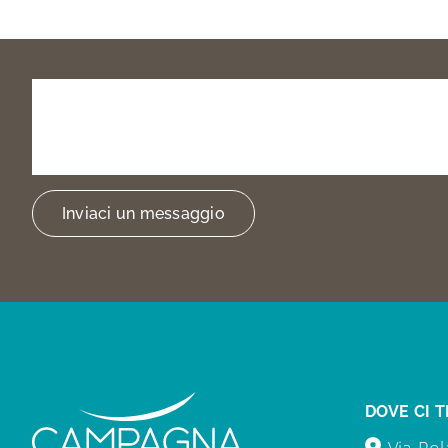
Prenota
la
tua
visita
o
trovarci
Inviaci un messaggio
DOVE CI T