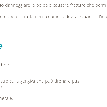
uò danneggiare la polpa o causare fratture che permett
che dopo un trattamento come la devitalizzazione, l’i
e
udere:
stro sulla gengiva che può drenare pus;
to;
nerale.