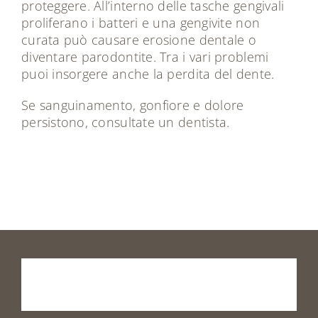
proteggere. All’interno delle tasche gengivali
proliferano i batteri e una gengivite non
curata può causare erosione dentale o
diventare parodontite. Tra i vari problemi
puoi insorgere anche la perdita del dente.
Se sanguinamento, gonfiore e dolore
persistono, consultate un dentista.
Prenota
la
tua
visita
o
vieni
a
trovarci