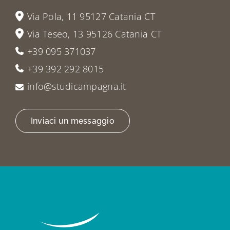
Via Pola, 11 95127 Catania CT
Via Teseo, 13 95126 Catania CT
+39 095 371037
+39 392 292 8015
info@studicampagna.it
Inviaci un messaggio