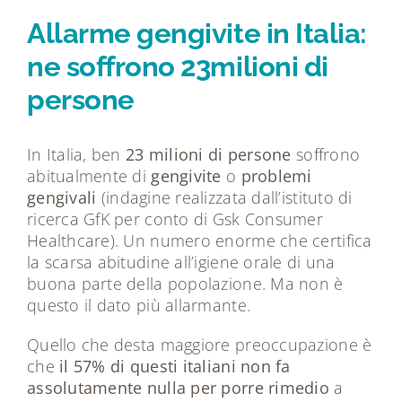
Tecnologie
Allarme gengivite in Italia:
ne soffrono 23milioni di
Dicono di noi
persone
Magazine
In Italia, ben
23 milioni di persone
soffrono
abitualmente di
gengivite
o
problemi
Contatti
gengivali
(indagine realizzata dall’istituto di
ricerca GfK per conto di Gsk Consumer
Healthcare). Un numero enorme che certifica
la scarsa abitudine all’igiene orale di una
buona parte della popolazione. Ma non è
questo il dato più allarmante.
Quello che desta maggiore preoccupazione è
che
il 57% di questi italiani non fa
assolutamente nulla per porre rimedio
a