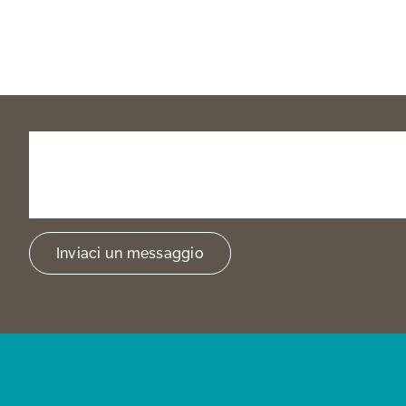
Prenota
la
tua
visita
o
trovarci
Inviaci un messaggio