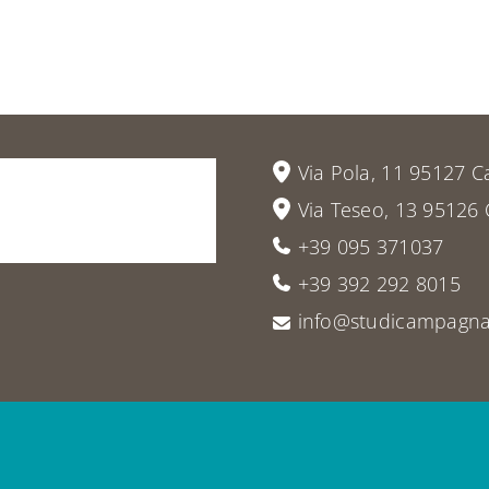
vieni
a
Via Pola, 11 95127 C
Via Teseo, 13 95126 
+39 095 371037
+39 392 292 8015
info@studicampagna.