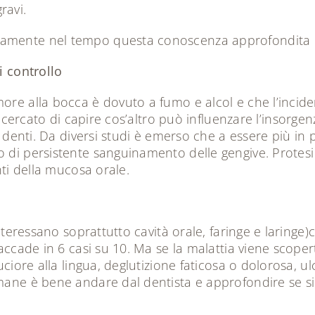
ravi.
tamente nel tempo questa conoscenza approfondita d
i controllo
ore alla bocca è dovuto a fumo e alcol e che l’incide
 cercato di capire cos’altro può influenzare l’insorgen
ei denti. Da diversi studi è emerso che a essere più i
 di persistente sanguinamento delle gengive. Protesi 
nti della mucosa orale.
interessano soprattutto cavità orale, faringe e laringe
 accade in 6 casi su 10. Ma se la malattia viene scope
ruciore alla lingua, deglutizione faticosa o dolorosa, 
imane è bene andare dal dentista e approfondire se si