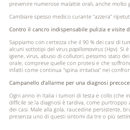
prevenire numerose malattie orali, anche molto g
Cambiare spesso medico curante “azzera” ripetu
Contro il cancro indispensabile pulizia e visite d
Sappiamo con certezza che il 90 % dei casi di tum
alcuni sottotipi del virus
papillomavirus
(Hpv). Si è
igiene, virus, abuso di collutori, pessimo stato d
orale, comprese quelle con protesi e che soffrono
infatti come continua “spina irritativa” nei confro
Campanello d’allarme per una diagnosi precoce
Ogni anno in Italia i tumori di testa e collo (che 
difficile se la diagnosi è tardiva, come purtroppo
dei casi. Male alla gola, raucedine persistente, b
presenza uno di questi sintomi da tre o più sett