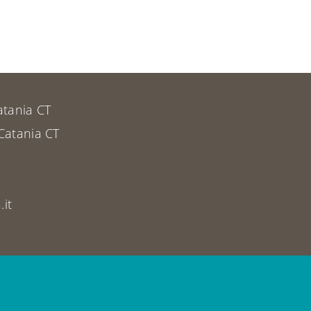
atania CT
Catania CT
it