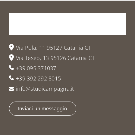
Prenota
la
tua
visita
o
vieni
a
trovarci
Via Pola, 11 95127 Catania CT
Via Teseo, 13 95126 Catania CT
+39 095 371037
+39 392 292 8015
info@studicampagna.it
Inviaci un messaggio