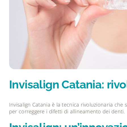
Invisalign Catania: riv
Invisalign Catania è la tecnica rivoluzionaria che
per correggere i difetti di allineamento dei denti.