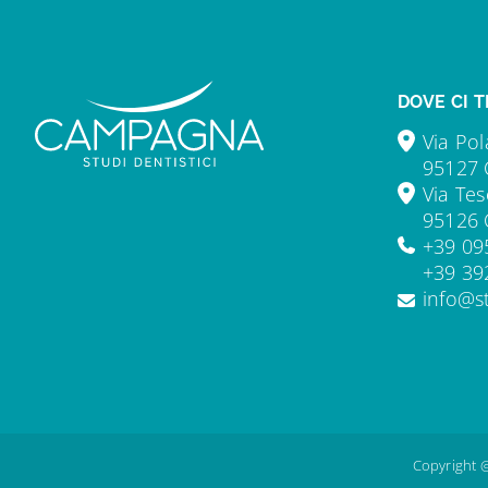
DOVE CI T
Via Pol
95127 
Via Tes
95126 
+39 09
+39 39
info@s
Copyright @