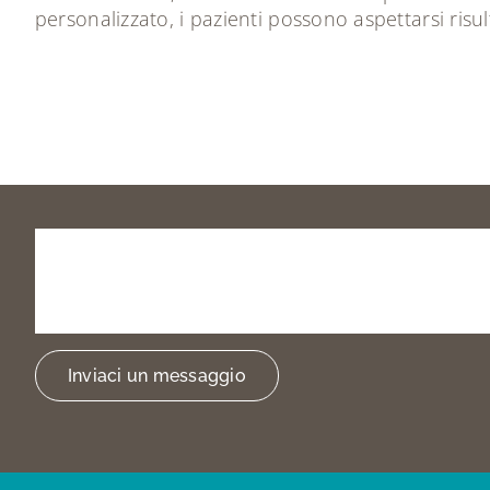
personalizzato, i pazienti possono aspettarsi risul
Prenota
la
tua
visita
o
trovarci
Inviaci un messaggio