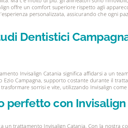
ibilità. Ma c’è molto di più: gli allineatori sono rimov
lign offre un comfort superiore rispetto agli apparecch
 un’esperienza personalizzata, assicurando che ogni pa
udi Dentistici Campagna 
tamento Invisalign Catania significa affidarsi a un tea
 Ezio Campagna, supporto costante durante il tratta
 trasformare sorrisi e vite, utilizzando Invisalign co
o perfetto con Invisalign
erca un trattamento Invisalign Catania. Con la nostra