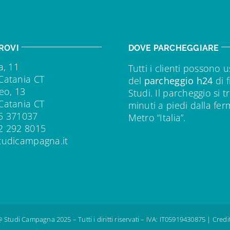
ROVI
DOVE PARCHEGGIARE
a, 11
Tutti i clienti possono u
Catania CT
del
parcheggio h24
di f
eo, 13
Studi. Il parcheggio si t
Catania CT
minuti a piedi dalla fe
5 371037
Metro “Italia”.
2 292 8015
tudicampagna.it
 Studi Campagna 2025 – Tutti i diritti riservati – IVA: IT05919430875 |
Credi