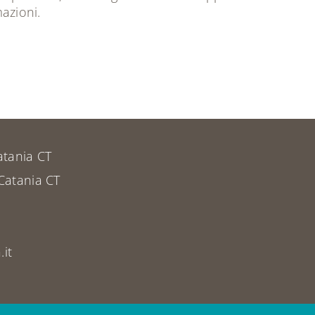
azioni.
atania CT
Catania CT
it