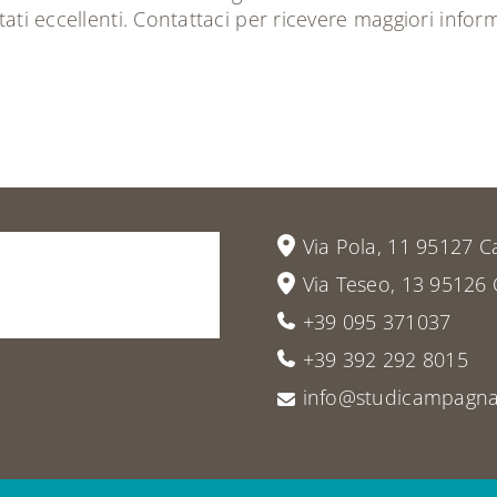
tati eccellenti.
Contattaci per ricevere maggiori inform
vieni
a
Via Pola, 11 95127 C
Via Teseo, 13 95126 
+39 095 371037
+39 392 292 8015
info@studicampagna.