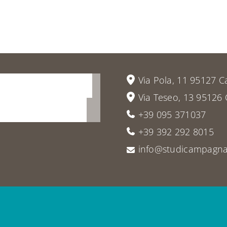
vieni
a
Via Pola, 11 95127 C
Via Teseo, 13 95126 
+39 095 371037
+39 392 292 8015
info@studicampagna.