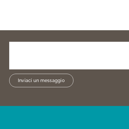
Prenota
la
tua
visita
o
trovarci
Inviaci un messaggio