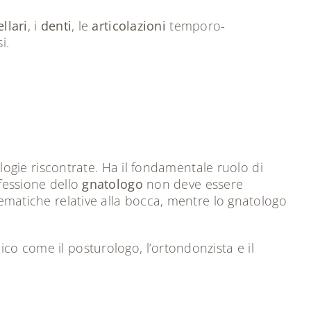
llari
, i
denti
, le
articolazioni
temporo-
i.
logie riscontrate. Ha il fondamentale ruolo di
ofessione dello
gnatologo
non deve essere
blematiche relative alla bocca, mentre lo gnatologo
ico come il posturologo, l’ortondonzista e il