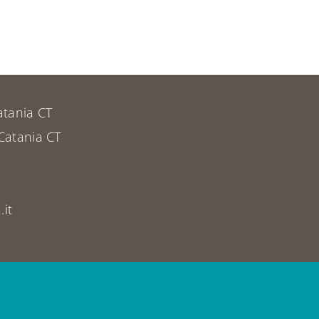
atania CT
Catania CT
it