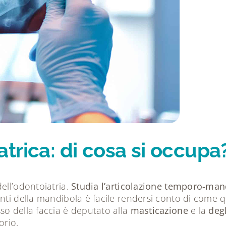
trica: di cosa si occupa
ell’odontoiatria.
Studia l’articolazione temporo-ma
nti della mandibola è facile rendersi conto di come q
so della faccia è deputato alla
masticazione
e la
deg
orio.