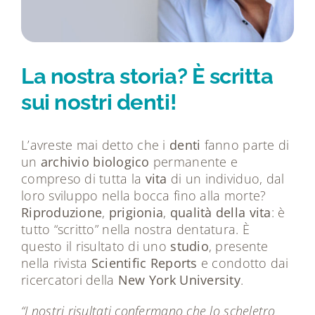
Tecnologie
Dicono di noi
La nostra storia? È scritta
sui nostri denti!
Magazine
L’avreste mai detto che i
denti
fanno parte di
Contatti
un
archivio
biologico
permanente e
compreso di tutta la
vita
di un individuo, dal
loro sviluppo nella bocca fino alla morte?
Riproduzione
,
prigionia
,
qualità
della
vita
: è
tutto “scritto” nella nostra dentatura. È
questo il risultato di uno
studio
, presente
nella rivista
Scientific
Reports
e condotto dai
ricercatori della
New
York
University
.
“I nostri risultati confermano che lo scheletro