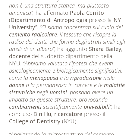
non è una struttura statica, ma piuttosto
dinamica”,
ha affermato
Paola
Cerrito
(
Dipartimento di Antropologia
presso la
NY
University
”.
“Ci siamo concentrati sul ruolo del
cemento
radicolare
, il tessuto che ricopre la
radice dei denti, che forma degli strati simili agli
anelli di un albero”
, ha aggiunto
Shara Bailey
,
docente
del suddetto dipartimento della
NYU.
“Abbiamo valutato l’ipotesi che eventi
psicologicamente e biologicamente significativi,
come la
menopausa
e la
riproduzione
nelle
donne
o la permanenza in carcere e le
malattie
sistemiche
negli
uomini
, possano avere un
impatto su queste strutture, provocando
cambiamenti
scientificamente
prevedibili
“
, ha
concluso
Bin Hu
,
ricercatore
presso il
College of Dentistry
(NYU).
“Analizzando la microstruttura del cemento