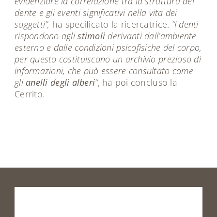
evidenziare la correlazione tra la struttura del
dente e gli eventi significativi nella vita dei
soggetti”,
ha specificato la ricercatrice.
“I denti
rispondono agli
stimoli
derivanti dall’ambiente
esterno e dalle condizioni psicofisiche del corpo,
per questo costituiscono un archivio prezioso di
informazioni, che può essere consultato come
gli
anelli degli alberi
“
, ha poi concluso la
Cerrito.
Prenota
la
tua
visita
o
vieni
a
trovarci