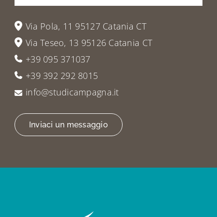
Via Pola, 11 95127 Catania CT
Via Teseo, 13 95126 Catania CT
+39 095 371037
+39 392 292 8015
info@studicampagna.it
Inviaci un messaggio