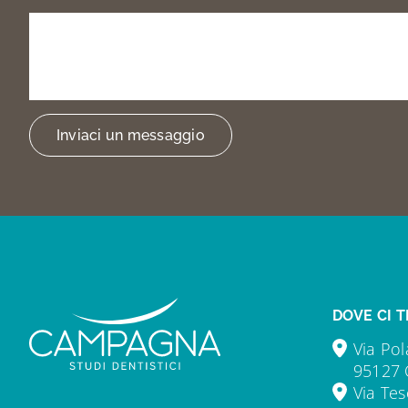
Prenota
la
tua
visita
o
trovarci
Inviaci un messaggio
DOVE CI T
Via Pol
95127 
Via Tes