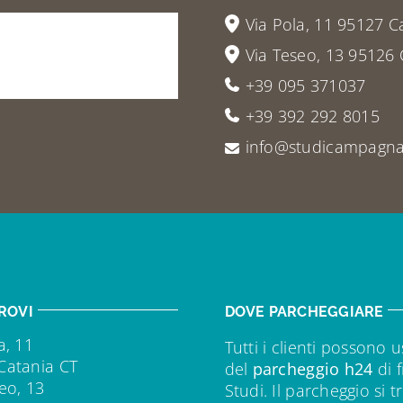
vieni
a
Via Pola, 11 95127 C
Via Teseo, 13 95126 
+39 095 371037
+39 392 292 8015
info@studicampagna.
ROVI
DOVE PARCHEGGIARE
a, 11
Tutti i clienti possono u
Catania CT
del
parcheggio h24
di f
eo, 13
Studi. Il parcheggio si t