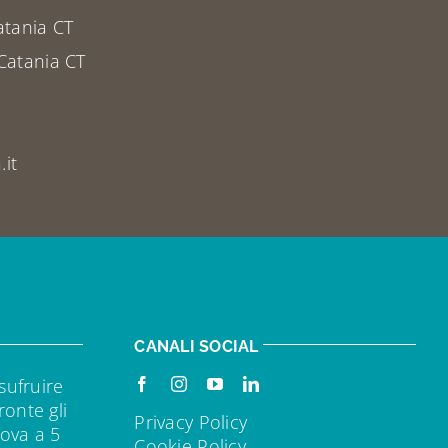
atania CT
Catania CT
it
CANALI SOCIAL
sufruire
ronte gli
Privacy Policy
rova a 5
Cookie Policy