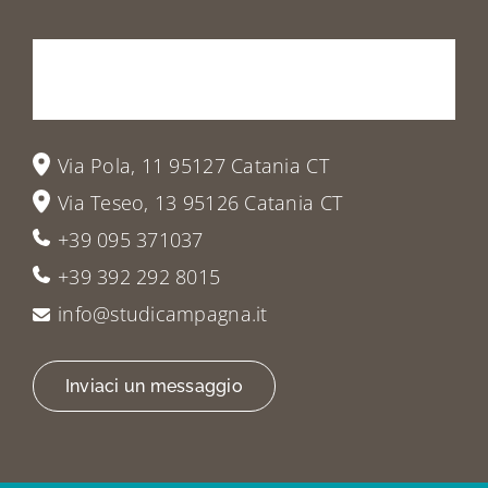
Prenota
la
tua
visita
o
vieni
a
trovarci
Via Pola, 11 95127 Catania CT
Via Teseo, 13 95126 Catania CT
+39 095 371037
+39 392 292 8015
info@studicampagna.it
Inviaci un messaggio