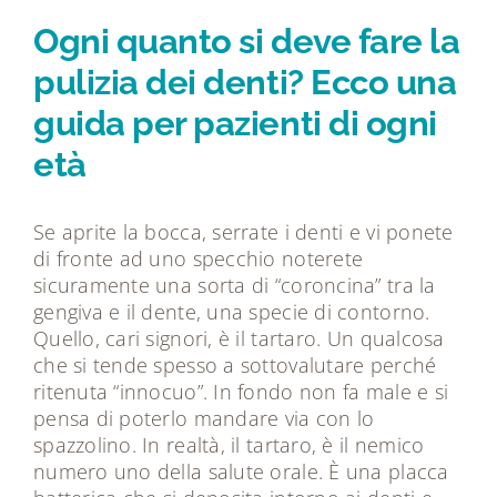
Tecnologie
Ogni quanto si deve fare la
pulizia dei denti? Ecco una
Dicono di noi
guida per pazienti di ogni
età
Magazine
Se aprite la bocca, serrate i denti e vi ponete
Contatti
di fronte ad uno specchio noterete
sicuramente una sorta di “coroncina” tra la
gengiva e il dente, una specie di contorno.
Quello, cari signori, è il tartaro. Un qualcosa
che si tende spesso a sottovalutare perché
ritenuta “innocuo”. In fondo non fa male e si
pensa di poterlo mandare via con lo
spazzolino. In realtà, il tartaro, è il nemico
numero uno della salute orale. È una placca