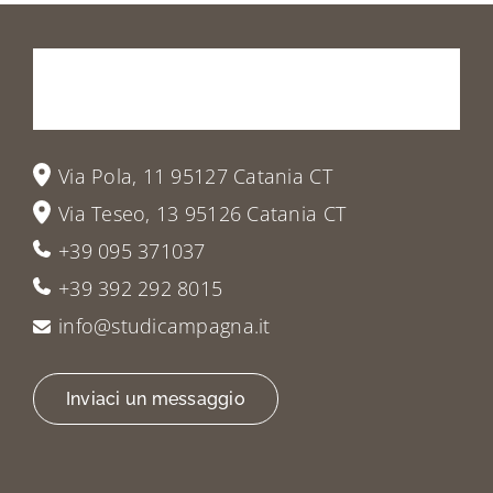
Prenota
la
tua
visita
o
vieni
a
trovarci
Via Pola, 11 95127 Catania CT
Via Teseo, 13 95126 Catania CT
+39 095 371037
+39 392 292 8015
info@studicampagna.it
Inviaci un messaggio