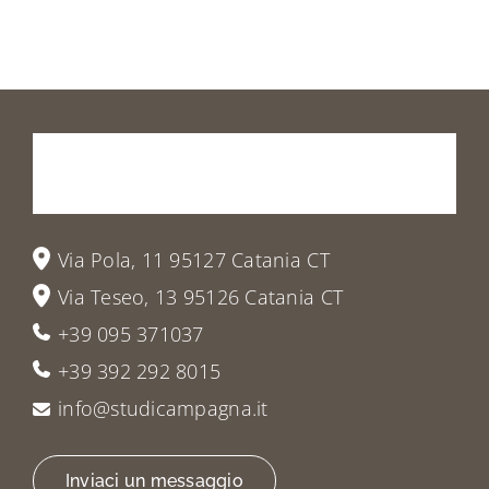
Prenota
la
tua
visita
o
vieni
a
trovarci
Via Pola, 11 95127 Catania CT
Via Teseo, 13 95126 Catania CT
+39 095 371037
+39 392 292 8015
info@studicampagna.it
Inviaci un messaggio