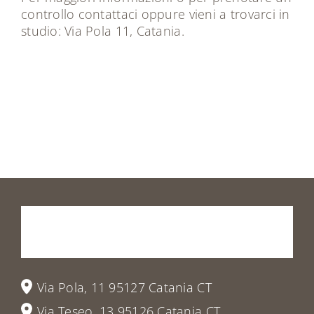
controllo
contattaci
oppure vieni a trovarci in
studio: Via Pola 11, Catania.
Prenota
la
tua
visita
o
vieni
a
trovarci
Via Pola, 11 95127 Catania CT
Via Teseo, 13 95126 Catania CT