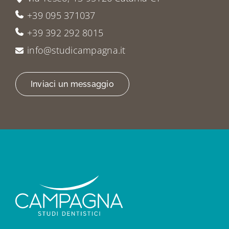
+39 095 371037
+39 392 292 8015
info@studicampagna.it
Inviaci un messaggio