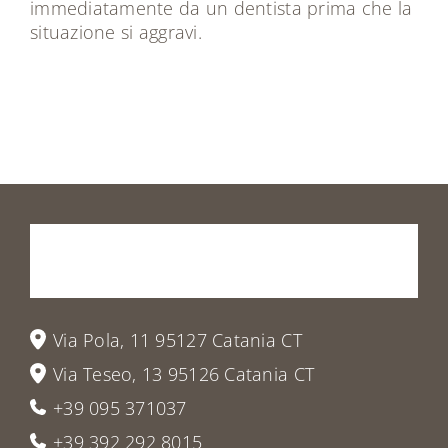
immediatamente da un dentista prima che la
situazione si aggravi.
Prenota
la
tua
visita
o
vieni
a
trovarci
Via Pola, 11 95127 Catania CT
Via Teseo, 13 95126 Catania CT
+39 095 371037
+39 392 292 8015