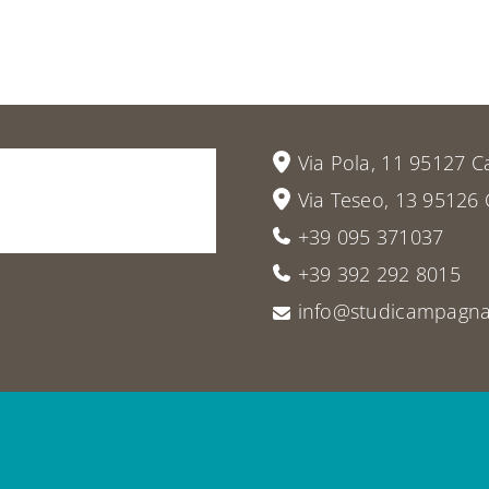
vieni
a
Via Pola, 11 95127 C
Via Teseo, 13 95126 
+39 095 371037
+39 392 292 8015
info@studicampagna.