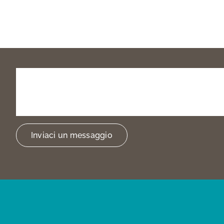
Prenota
la
tua
visita
o
trovarci
Inviaci un messaggio