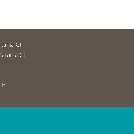
atania CT
Catania CT
it