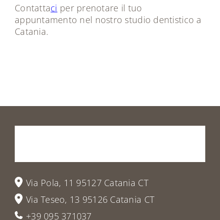
Contatta
ci
per prenotare il tuo
appuntamento nel nostro studio dentistico a
Catania.
Prenota
la
tua
visita
o
vieni
a
trovarci
Via Pola, 11 95127 Catania CT
Via Teseo, 13 95126 Catania CT
+39 095 371037