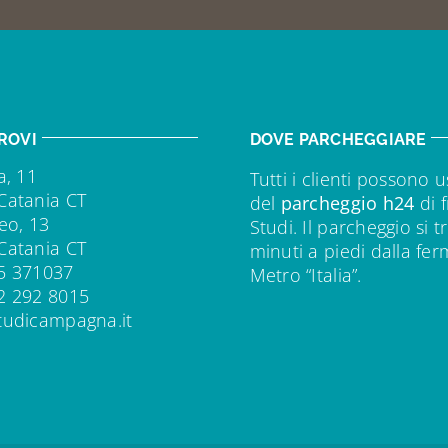
ROVI
DOVE PARCHEGGIARE
a, 11
Tutti i clienti possono u
Catania CT
del
parcheggio h24
di f
eo, 13
Studi. Il parcheggio si t
Catania CT
minuti a piedi dalla fe
5 371037
Metro “Italia”.
2 292 8015
tudicampagna.it