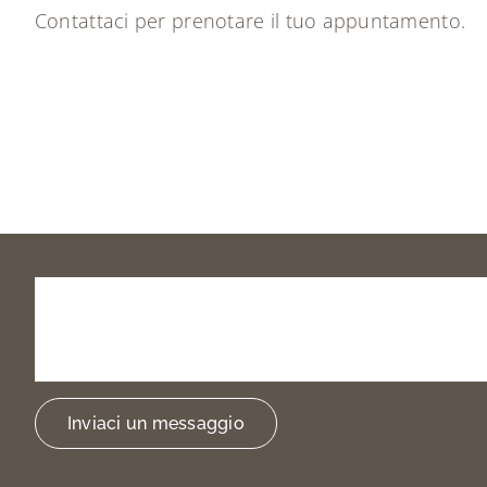
Contattaci
per prenotare il tuo appuntamento.
Prenota
la
tua
visita
o
trovarci
Inviaci un messaggio