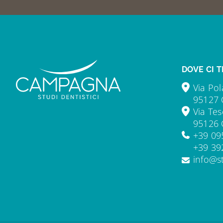
DOVE CI T
Via Pol
95127 
Via Tes
95126 
+39 09
+39 39
info@s