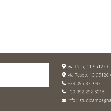
vieni
a
Via Pola, 11 95127 C
Via Teseo, 13 95126 
+39 095 371037
+39 392 292 8015
info@studicampagna.