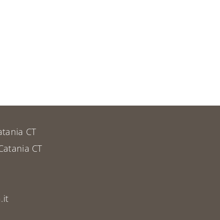
atania CT
Catania CT
it