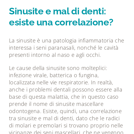
Tecnologie
Sinusite e mal di denti:
esiste una correlazione?
Dicono di noi
La sinusite è una patologia infiammatoria che
Magazine
interessa i seni paranasali, nonché le cavità
presenti intorno al naso e agli occhi.
Contatti
Le cause della sinusite sono molteplici:
infezione virale, batterica o fungina,
localizzata nelle vie respiratorie. In realtà,
anche i problemi dentali possono essere alla
base di questa malattia, che in questo caso
prende il nome di sinusite mascellare
odontogena. Esiste, quindi, una correlazione
tra sinusite e mal di denti, dato che le radici
di molari e premolari si trovano proprio nelle
vicinanze dei seni mascellari, che ne vengono