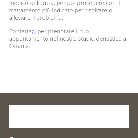
medico di fiducia, per poi procedere con il
trattamento più indicato per risolvere o
alleviare il problema.
Contatta
ci
per prenotare il tuo
appuntamento nel nostro studio dentistico a
Catania.
Prenota
la
tua
visita
o
vieni
a
trovarci