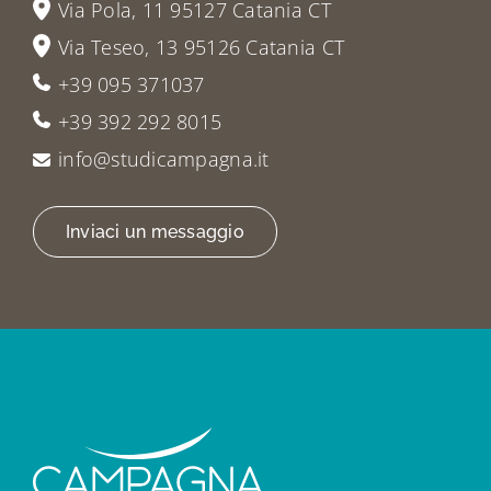
Via Pola, 11 95127 Catania CT
Via Teseo, 13 95126 Catania CT
+39 095 371037
+39 392 292 8015
info@studicampagna.it
Inviaci un messaggio