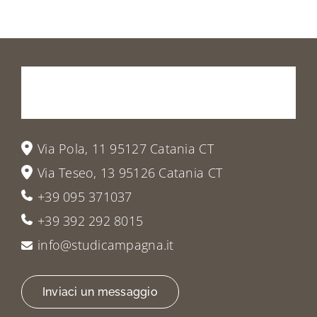
Prenota
la
tua
visita
o
vieni
a
trovarci
Via Pola, 11 95127 Catania CT
Via Teseo, 13 95126 Catania CT
+39 095 371037
+39 392 292 8015
info@studicampagna.it
Inviaci un messaggio