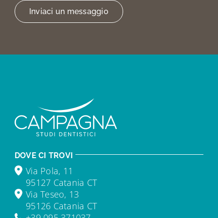
Inviaci un messaggio
DOVE CI TROVI
Via Pola, 11
95127 Catania CT
Via Teseo, 13
95126 Catania CT
+39 095 371037