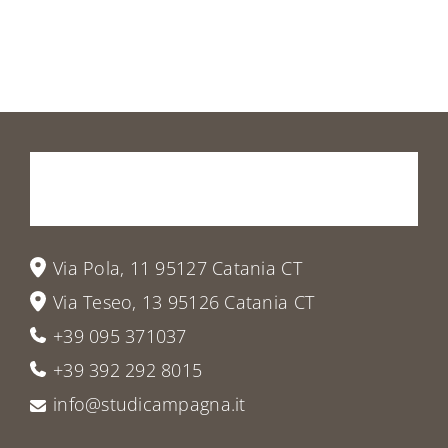
Prenota
la
tua
visita
o
vieni
a
trovarci
Via Pola, 11 95127 Catania CT
Via Teseo, 13 95126 Catania CT
+39 095 371037
+39 392 292 8015
info@studicampagna.it