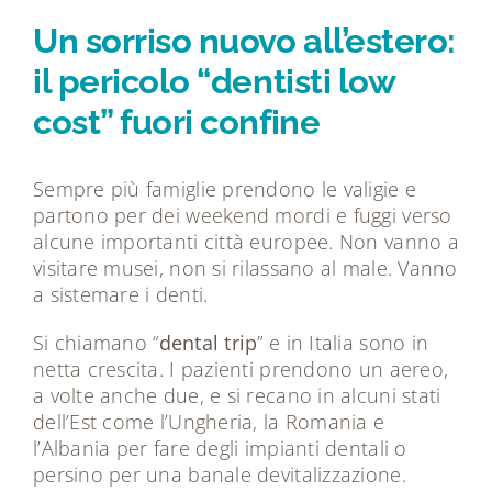
Tecnologie
Un sorriso nuovo all’estero:
il pericolo “dentisti low
Dicono di noi
cost” fuori confine
Magazine
Sempre più famiglie prendono le valigie e
partono per dei weekend mordi e fuggi verso
Contatti
alcune importanti città europee. Non vanno a
visitare musei, non si rilassano al male. Vanno
a sistemare i denti.
Si chiamano “
dental trip
” e in Italia sono in
netta crescita. I pazienti prendono un aereo,
a volte anche due, e si recano in alcuni stati
dell’Est come l’Ungheria, la Romania e
l’Albania per fare degli impianti dentali o
persino per una banale devitalizzazione.